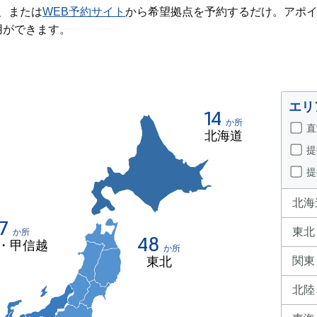
ド、または
WEB予約サイト
から希望拠点を予約するだけ。アポ
用ができます。
エリ
14
か所
直
北海道
提
提
北海
7
東北
か所
48
・甲信越
か所
東北
関東
北陸