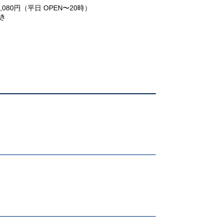
080円
（平日 OPEN〜20時）
き