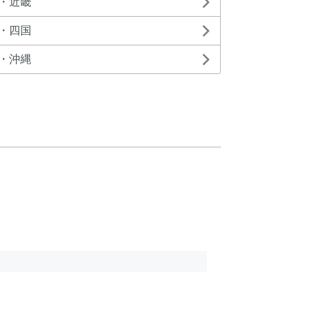
・近畿
・四国
・沖縄