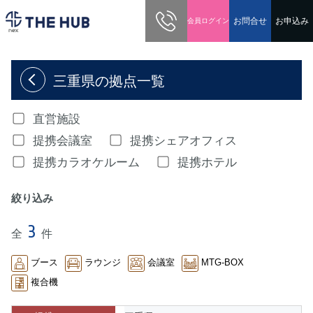
03-5213-0600
お問合せ
お申込み
会員ログイン
ホーム
検索結果
三重県の拠点一覧
直営施設
提携会議室
提携シェアオフィス
提携カラオケルーム
提携ホテル
絞り込み
3
全
件
ブース
ラウンジ
会議室
MTG-BOX
複合機