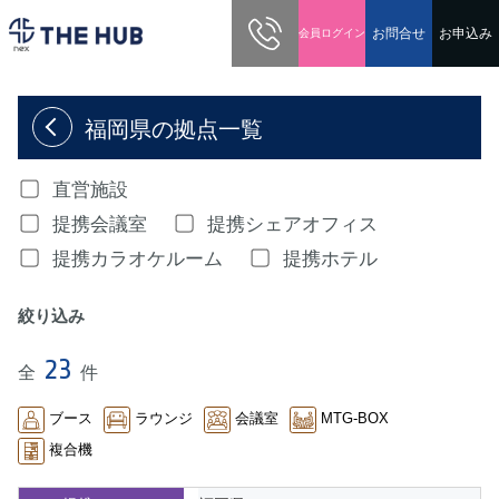
03-5213-0600
お問合せ
お申込み
会員ログイン
ホーム
検索結果
福岡県の拠点一覧
直営施設
提携会議室
提携シェアオフィス
提携カラオケルーム
提携ホテル
絞り込み
23
全
件
ブース
ラウンジ
会議室
MTG-BOX
複合機