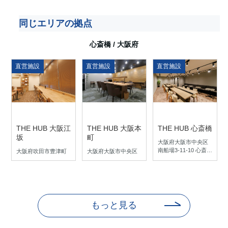
同じエリアの拠点
心斎橋
/
大阪府
直営施設
直営施設
直営施設
THE HUB 大阪江
THE HUB 大阪本
THE HUB 心斎橋
坂
町
大阪府大阪市中央区
南船場3-11-10 心斎橋
大阪府吹田市豊津町
大阪府大阪市中央区
大陽ビル B1F,3-4F
1-18 エクラート江坂
南本町2-3-12 EDGE
ビル 3-5F
本町 3-4F
もっと見る