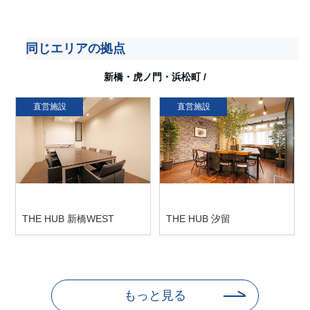
同じエリアの拠点
新橋・虎ノ門・浜松町
/
直営施設
直営施設
THE HUB 新橋WEST
THE HUB 汐留
〒105-0003 東京都港区 西新橋2-4-
東京都港区東新橋2-7-3 昭和アステ
3 プロス西新橋ビル 6F
ック1号館 1F
もっと見る