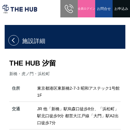
03-5213-0600
お問合せ
お申込み
会員ログイン
ホーム
拠点
THE HUB 汐留
施設詳細
THE HUB 汐留
新橋・虎ノ門・浜松町
住所
東京都港区東新橋2-7-3 昭和アステック1号館
1F
交通
JR 他「新橋」駅烏森口徒歩8分、「浜松町」
駅北口徒歩9分 都営大江戸線「大門」駅A2出
口徒歩7分