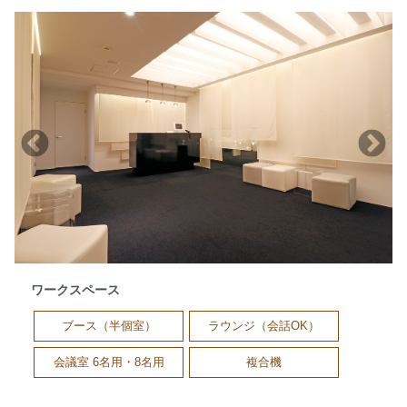
ワークスペース
ブース（半個室）
ラウンジ（会話OK）
会議室 6名用・8名用
複合機