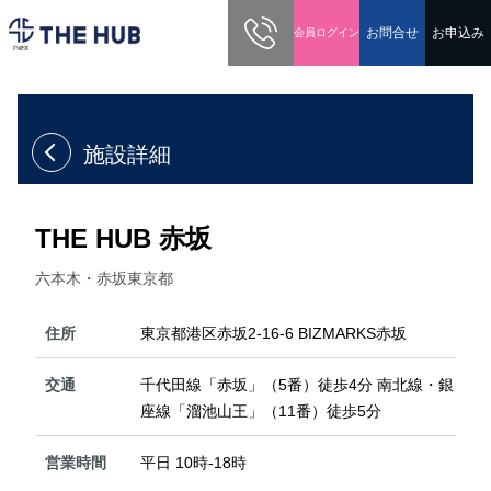
03-5213-0600
お問合せ
お申込み
会員ログイン
ホーム
拠点
THE HUB 赤坂
施設詳細
THE HUB 赤坂
六本木・赤坂
東京都
住所
東京都港区赤坂2-16-6 BIZMARKS赤坂
交通
千代田線「赤坂」（5番）徒歩4分 南北線・銀
座線「溜池山王」（11番）徒歩5分
営業時間
平日 10時-18時