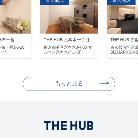
直営施設
直営施設
THE HUB 赤
 麻布十番
THE HUB 六本木一丁目
東京都港区赤坂2-
十番1-5-10
東京都港区六本木3-4-33 マ
BIZMARKS赤
 4F
ルマン六本木ビル 3F
もっと見る